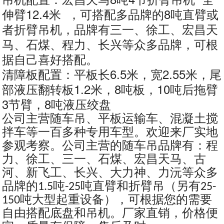
伸臂12.4米 ，可搭配多品牌的8吨直臂或
者折臂吊机，品牌有三一、徐工、宏昌天
马、石煤、程力、长兴等众多品牌，可根
据自己喜好搭配。
清障板配置：平板长6.5米，宽2.55米，尾
部液压翻转板1.2米，8吨板，10吨后拖臂
3节臂，8吨液压绞盘
公司主营随车吊、平板运输车、混凝土搅
拌车等一百多种专用车型。欢迎来厂实地
参观考察。公司主营的随车吊品牌有：程
力、徐工、三一、石煤、宏昌天马、古
河、新飞工、长兴、大力神、力沅等众多
品牌的
吨
吨直臂和折臂吊（另有
1.5
-25
25-
吨大型起重设备），可根据您的需要
150
自由搭配底盘和吊机。厂家直销，价格便