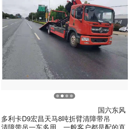
国六东风
多利卡D9宏昌天马8吨折臂清障带吊
清障带吊一车多用，一般客户都是配的直