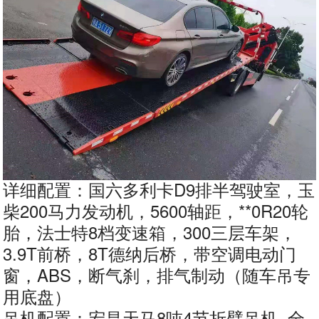
详细配置：国六多利卡D9排半驾驶室，玉
柴200马力发动机，5600轴距，**0R20轮
胎，法士特8档变速箱，300三层车架，
3.9T前桥，8T德纳后桥，带空调电动门
窗，ABS，断气刹，排气制动（随车吊专
用底盘）
吊机配置：宏昌天马8吨4节折臂吊机 全