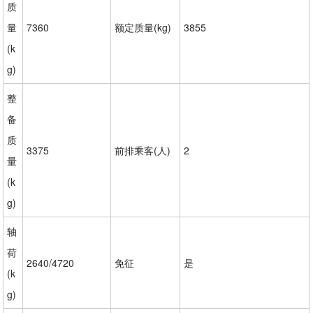
质
量
7360
额定质量(kg)
3855
(k
g)
整
备
质
3375
前排乘客(人)
2
量
(k
g)
轴
荷
2640/4720
免征
是
(k
g)