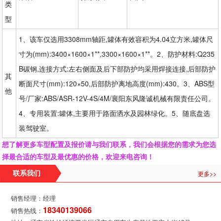
类
型
1、该车仅选用3308mm轴距,罐体有效容积为4.04立方米,罐体尺
寸为(mm):3400×1600×1**,3300×1600×1**。2、防护材料:Q235
B碳钢,连接方式:左右侧面及后下部防护均采用焊接连接,后部防护
其
断面尺寸(mm):120×50,后部防护离地高度(mm):430。3、ABS型
他
号/厂家:ABS/ASR-12V-4S/4M/襄阳东风隆诚机械有限责任公司。
4、专用装置:罐体,主要用于路面洒水及园林绿化。5、随底盘选
装驾驶室。
想了解更多车型配置及报价请与我们联系，我们会根据您的需求为您选
择最合适的车型及最优惠的价格，欢迎来电咨询！
更多>>
联系我们
销售经理：经理
18340139066
销售热线：