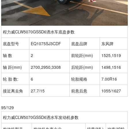
程力威CLW5070GSSD6洒水车底盘参数
底盘型号
EQ1075SJ3CDF
底盘品牌
东风牌
轴 数
2
前轮距(mm)
1525,1519
轴 距(mm)
2700,2950,3308
后轮距(mm)
1498,1516
轮 胎 数:
6
轮胎规格
7.00R16
接近离去角
27.7/15
前悬后悬
1055/1627
95/129
程力威CLW5070GSSD6洒水车发动机参数
发动机型号
发动机生产企业
排量(ML)
功率(KW)