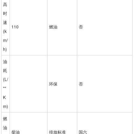
高
时
速
110
燃油
否
(k
m/
h)
油
耗
(L/
环保
否
**
K
m)
燃
油
柴油
排放标准
国六